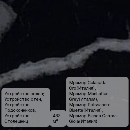
Мрамор Calacatta
Oro(Италия);
Устройство полов;
Мрамор Manhattan
Устройство стен;
Grey(Италия);
Устройство
Мрамор Palissandro
Подоконников;
Bluette(Италия);
Устройство
483
Мрамор Bianca Carrara
Столешниц
м²
Gioia(Италия)